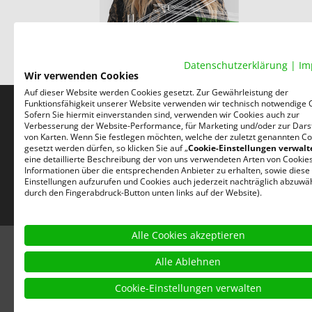
Datenschutzerklärung
|
Im
Wir verwenden Cookies
Auf dieser Website werden Cookies gesetzt. Zur Gewährleistung der
Funktionsfähigkeit unserer Website verwenden wir technisch notwendige 
Sofern Sie hiermit einverstanden sind, verwenden wir Cookies auch zur
Verbesserung der Website-Performance, für Marketing und/oder zur Dars
von Karten. Wenn Sie festlegen möchten, welche der zuletzt genannten Co
gesetzt werden dürfen, so klicken Sie auf „
Cookie-Einstellungen verwalt
Nehmen Sie mit uns Kontakt auf! Wir sind für Sie und
eine detaillierte Beschreibung der von uns verwendeten Arten von Cookie
Informationen über die entsprechenden Anbieter zu erhalten, sowie diese
Ihre Fragen da – egal ob persönlich, per Telefon oder
Einstellungen aufzurufen und Cookies auch jederzeit nachträglich abzuwäh
E-Mail!
durch den Fingerabdruck-Button unten links auf der Website).
Alle Cookies akzeptieren
Alle Ablehnen
Cookie-Einstellungen verwalten
Datenschutz
AGB
Impressum