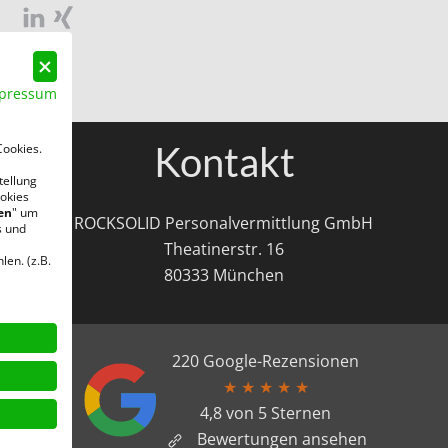
pressum
Kontakt
Cookies.
tellung
okies
en
" um
ROCKSOLID Personalvermittlung GmbH
s und
Theatinerstr. 16
len. (z.B.
80333 München
220 Google-Rezensionen
★
★
★
★
★
4,8 von 5 Sternen
Bewertungen ansehen