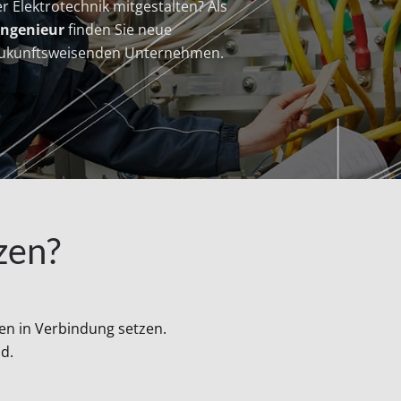
er Elektrotechnik mitgestalten? Als
ingenieur
finden Sie neue
 zukunftsweisenden Unternehmen.
zen?
nen in Verbindung setzen.
nd.