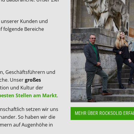
unserer Kunden und
f folgende Bereiche
n, Geschäftsführern und
nche. Unser
großes
tion und Kultur der
besten Stellen am Markt
.
nschaftlich setzen wir uns
MEHR ÜBER ROCKSOLID ERF
nander. So haben wir die
hmern auf Augenhöhe in