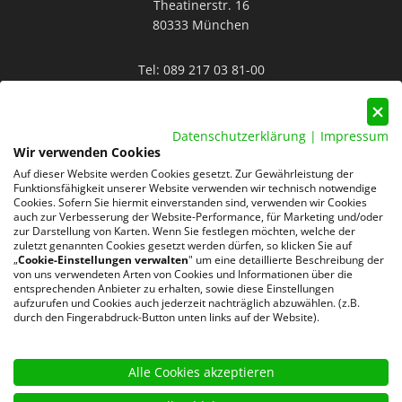
Theatinerstr. 16
80333 München
Tel:
089 217 03 81-00
Mail:
info@rocksolid-personal.de
Datenschutzerklärung
|
Impressum
Wir verwenden Cookies
Auf dieser Website werden Cookies gesetzt. Zur Gewährleistung der
Funktionsfähigkeit unserer Website verwenden wir technisch notwendige
Cookies. Sofern Sie hiermit einverstanden sind, verwenden wir Cookies
auch zur Verbesserung der Website-Performance, für Marketing und/oder
Datenschutz
AGB
Impressum
zur Darstellung von Karten. Wenn Sie festlegen möchten, welche der
zuletzt genannten Cookies gesetzt werden dürfen, so klicken Sie auf
„
Cookie-Einstellungen verwalten
" um eine detaillierte Beschreibung der
220 Google-Rezensionen
von uns verwendeten Arten von Cookies und Informationen über die
★
★
★
★
★
entsprechenden Anbieter zu erhalten, sowie diese Einstellungen
aufzurufen und Cookies auch jederzeit nachträglich abzuwählen. (z.B.
4,8 von 5 Sternen
durch den Fingerabdruck-Button unten links auf der Website).
Bewertungen ansehen
Alle Cookies akzeptieren