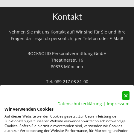
Kontakt
Nehmen Sie mit uns Kontakt auf! Wir sind für Sie und Ihre
Fragen da – egal ob persönlich, per Telefon oder E-Mail!
ROCKSOLID Personalvermittlung GmbH
Theatinerstr. 16
80333 München
Tel:
089 217 03 81-00
Mail:
info@rocksolid-personal.de
Datenschutzerklärung
|
Impressum
Wir verwenden Cookies
Auf dieser Website werden Cookies gesetzt. Zur Gewährleistung der
Funktionsfähigkeit unserer Website verwenden wir technisch notwendige
Cookies. Sofern Sie hiermit einverstanden sind, verwenden wir Cookies
auch zur Verbesserung der Website-Performance, für Marketing und/oder
Datenschutz
AGB
Impressum