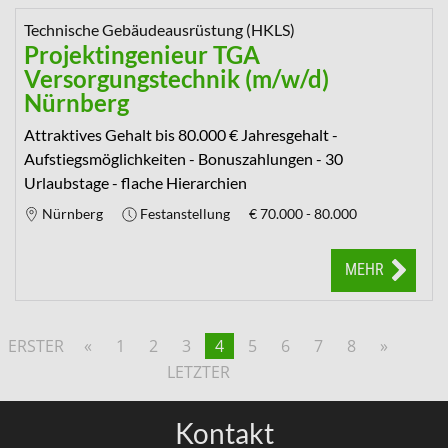
Technische Gebäudeausrüstung (HKLS)
Projektingenieur TGA
Versorgungstechnik (m/w/d)
Nürnberg
Attraktives Gehalt bis 80.000 € Jahresgehalt -
Aufstiegsmöglichkeiten - Bonuszahlungen - 30
Urlaubstage - flache Hierarchien
Nürnberg
Festanstellung
€
70.000 - 80.000
MEHR
ERSTER
«
1
2
3
4
5
6
7
8
»
LETZTER
Kontakt