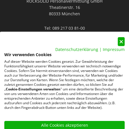
ROCKSOLID Personalvermittlung GmbH
Theatinerstr. 16
80333 München
Tel:
089 217 03 81-00
Mail:
info@rocksolid-personal.de
Datenschutzerklärung
|
Impressum
Wir verwenden Cookies
Auf dieser Website werden Cookies gesetzt. Zur Gewährleistung der
Funktionsfähigkeit unserer Website verwenden wir technisch notwendige
Cookies. Sofern Sie hiermit einverstanden sind, verwenden wir Cookies
auch zur Verbesserung der Website-Performance, für Marketing und/oder
Datenschutz
AGB
Impressum
zur Darstellung von Karten. Wenn Sie festlegen möchten, welche der
zuletzt genannten Cookies gesetzt werden dürfen, so klicken Sie auf
„
Cookie-Einstellungen verwalten
" um eine detaillierte Beschreibung der
220 Google-Rezensionen
von uns verwendeten Arten von Cookies und Informationen über die
★
★
★
★
★
entsprechenden Anbieter zu erhalten, sowie diese Einstellungen
aufzurufen und Cookies auch jederzeit nachträglich abzuwählen. (z.B.
4,8 von 5 Sternen
durch den Fingerabdruck-Button unten links auf der Website).
Bewertungen ansehen
Alle Cookies akzeptieren