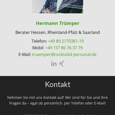
Hermann Trümper
Berater Hessen, Rheinland-Pfalz & Saarland
Telefon:
+49 89 2170381-19
Mobil:
+49 157 86 76 37 79
E-Mail:
truemper@rocksolid-personal.de
Kontakt
Nehmen Sie mit uns Kontakt auf! Wir sind für Sie und Ihre
Fragen da – egal ob persönlich, per Telefon oder E-Mail!