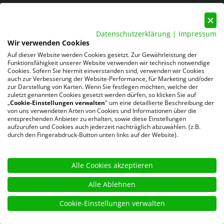
Mail:
info@rocksolid-personal.de
Datenschutzerklärung
|
Impressum
Wir verwenden Cookies
Auf dieser Website werden Cookies gesetzt. Zur Gewährleistung der
Funktionsfähigkeit unserer Website verwenden wir technisch notwendige
Cookies. Sofern Sie hiermit einverstanden sind, verwenden wir Cookies
auch zur Verbesserung der Website-Performance, für Marketing und/oder
Datenschutz
AGB
Impressum
zur Darstellung von Karten. Wenn Sie festlegen möchten, welche der
zuletzt genannten Cookies gesetzt werden dürfen, so klicken Sie auf
„
Cookie-Einstellungen verwalten
" um eine detaillierte Beschreibung der
220 Google-Rezensionen
von uns verwendeten Arten von Cookies und Informationen über die
★
★
★
★
★
entsprechenden Anbieter zu erhalten, sowie diese Einstellungen
aufzurufen und Cookies auch jederzeit nachträglich abzuwählen. (z.B.
4,8 von 5 Sternen
durch den Fingerabdruck-Button unten links auf der Website).
Bewertungen ansehen
Alle Cookies akzeptieren
Alle Ablehnen
Cookie-Einstellungen verwalten