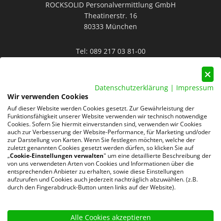
ROCKSOLID Personalvermittlung GmbH
Theatinerstr. 16
80333 München
Tel:
089 217 03 81-00
Mail:
info@rocksolid-personal.de
Datenschutzerklärung
|
Impressum
Wir verwenden Cookies
Auf dieser Website werden Cookies gesetzt. Zur Gewährleistung der
Funktionsfähigkeit unserer Website verwenden wir technisch notwendige
Cookies. Sofern Sie hiermit einverstanden sind, verwenden wir Cookies
auch zur Verbesserung der Website-Performance, für Marketing und/oder
Datenschutz
AGB
Impressum
zur Darstellung von Karten. Wenn Sie festlegen möchten, welche der
zuletzt genannten Cookies gesetzt werden dürfen, so klicken Sie auf
„
Cookie-Einstellungen verwalten
" um eine detaillierte Beschreibung der
220 Google-Rezensionen
von uns verwendeten Arten von Cookies und Informationen über die
★
★
★
★
★
entsprechenden Anbieter zu erhalten, sowie diese Einstellungen
aufzurufen und Cookies auch jederzeit nachträglich abzuwählen. (z.B.
4,8 von 5 Sternen
durch den Fingerabdruck-Button unten links auf der Website).
Bewertungen ansehen
Alle Cookies akzeptieren