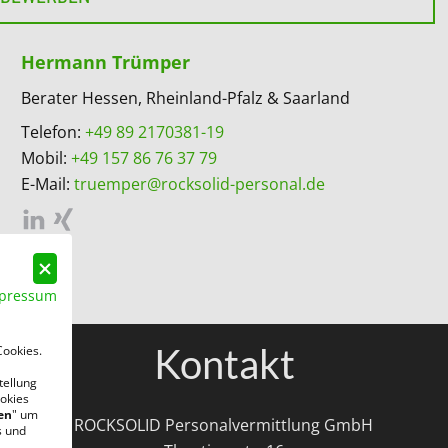
Hermann Trümper
Berater Hessen, Rheinland-Pfalz & Saarland
Telefon:
+49 89 2170381-19
Mobil:
+49 157 86 76 37 79
E-Mail:
truemper@rocksolid-personal.de
pressum
Kontakt
Cookies.
tellung
okies
en
" um
ROCKSOLID Personalvermittlung GmbH
s und