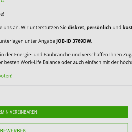
ce!
e uns an. Wir unterstützen Sie
diskret
,
persönlich
und
kos
sunterlagen unter Angabe
JOB-ID 3769DW
.
 der Energie- und Baubranche und verschaffen Ihnen Zugang
 besten Work-Life Balance oder auch einfach mit der höch
boten!
RMIN VEREINBAREN
 BEWERBEN