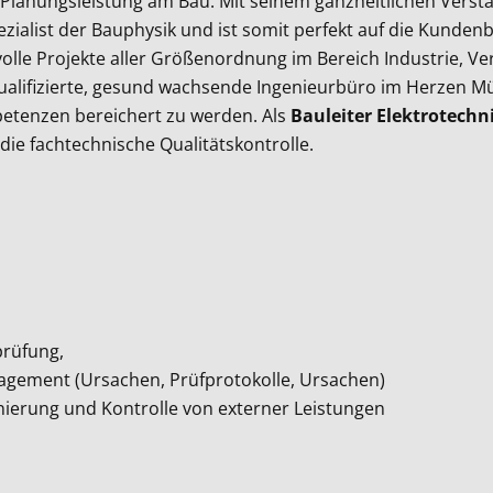
Planungsleistung am Bau. Mit seinem ganzheitlichen Verst
ialist der Bauphysik und ist somit perfekt auf die Kundenbe
le Projekte aller Größenordnung im Bereich Industrie, Ve
alifizierte, gesund wachsende Ingenieurbüro im Herzen Mü
petenzen bereichert zu werden. Als
Bauleiter Elektrotechn
e fachtechnische Qualitätskontrolle.
sprüfung,
gement (Ursachen, Prüfprotokolle, Ursachen)
nierung und Kontrolle von externer Leistungen