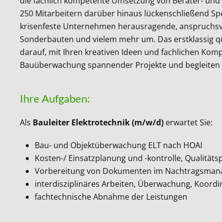
die fachlich kompetente Umsetzung von Berater- und 
250 Mitarbeitern darüber hinaus lückenschließend Spez
krisenfeste Unternehmen herausragende, anspruchsvol
Sonderbauten und vielem mehr um. Das erstklassig qu
darauf, mit Ihren kreativen Ideen und fachlichen Kom
Bauüberwachung spannender Projekte und begleiten di
Ihre Aufgaben:
Als
Bauleiter Elektrotechnik (m/w/d)
erwartet Sie:
Bau- und Objektüberwachung ELT nach HOAI
Kosten-/ Einsatzplanung und -kontrolle, Qualität
Vorbereitung von Dokumenten im Nachtragsmana
interdisziplinäres Arbeiten, Überwachung, Koordi
fachtechnische Abnahme der Leistungen