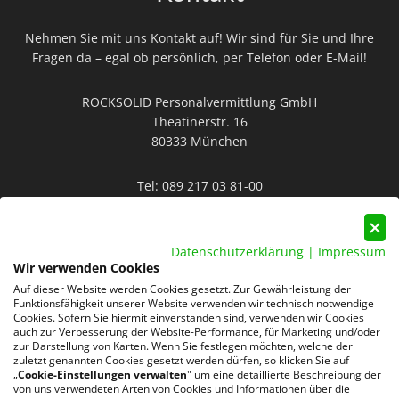
Nehmen Sie mit uns Kontakt auf! Wir sind für Sie und Ihre
Fragen da – egal ob persönlich, per Telefon oder E-Mail!
ROCKSOLID Personalvermittlung GmbH
Theatinerstr. 16
80333 München
Tel:
089 217 03 81-00
Mail:
info@rocksolid-personal.de
Datenschutzerklärung
|
Impressum
Wir verwenden Cookies
Auf dieser Website werden Cookies gesetzt. Zur Gewährleistung der
Funktionsfähigkeit unserer Website verwenden wir technisch notwendige
Cookies. Sofern Sie hiermit einverstanden sind, verwenden wir Cookies
auch zur Verbesserung der Website-Performance, für Marketing und/oder
Datenschutz
AGB
Impressum
zur Darstellung von Karten. Wenn Sie festlegen möchten, welche der
zuletzt genannten Cookies gesetzt werden dürfen, so klicken Sie auf
„
Cookie-Einstellungen verwalten
" um eine detaillierte Beschreibung der
220 Google-Rezensionen
von uns verwendeten Arten von Cookies und Informationen über die