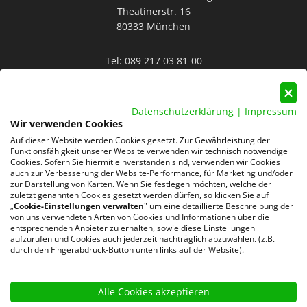
Theatinerstr. 16
80333 München
Tel:
089 217 03 81-00
Mail:
info@rocksolid-personal.de
Datenschutzerklärung
|
Impressum
Wir verwenden Cookies
Auf dieser Website werden Cookies gesetzt. Zur Gewährleistung der
Funktionsfähigkeit unserer Website verwenden wir technisch notwendige
Cookies. Sofern Sie hiermit einverstanden sind, verwenden wir Cookies
auch zur Verbesserung der Website-Performance, für Marketing und/oder
Datenschutz
AGB
Impressum
zur Darstellung von Karten. Wenn Sie festlegen möchten, welche der
zuletzt genannten Cookies gesetzt werden dürfen, so klicken Sie auf
„
Cookie-Einstellungen verwalten
" um eine detaillierte Beschreibung der
220 Google-Rezensionen
von uns verwendeten Arten von Cookies und Informationen über die
★
★
★
★
★
entsprechenden Anbieter zu erhalten, sowie diese Einstellungen
aufzurufen und Cookies auch jederzeit nachträglich abzuwählen. (z.B.
4,8 von 5 Sternen
durch den Fingerabdruck-Button unten links auf der Website).
Bewertungen ansehen
Alle Cookies akzeptieren