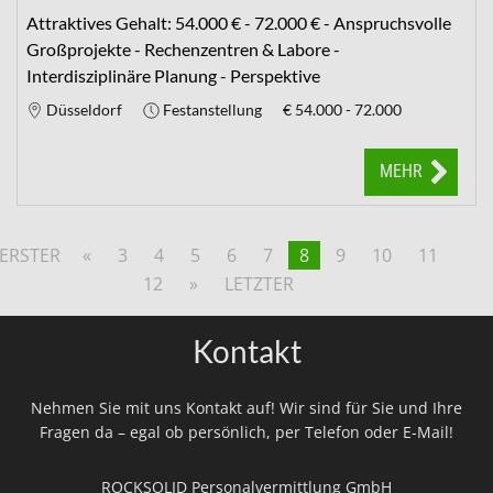
Attraktives Gehalt: 54.000 € - 72.000 € - Anspruchsvolle
Großprojekte - Rechenzentren & Labore -
Interdisziplinäre Planung - Perspektive
Düsseldorf
Festanstellung
€
54.000 - 72.000
MEHR
ERSTER
«
3
4
5
6
7
8
9
10
11
12
»
LETZTER
Kontakt
Nehmen Sie mit uns Kontakt auf! Wir sind für Sie und Ihre
Fragen da – egal ob persönlich, per Telefon oder E-Mail!
ROCKSOLID Personalvermittlung GmbH