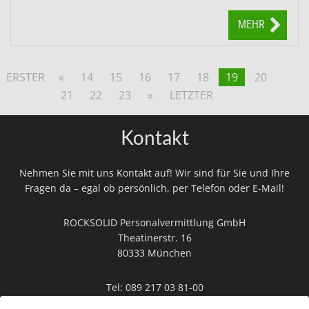
MEHR
ERSTER
«
14
15
16
17
18
19
20
21
22
23
»
LETZTER
Kontakt
Nehmen Sie mit uns Kontakt auf! Wir sind für Sie und Ihre
Fragen da – egal ob persönlich, per Telefon oder E-Mail!
ROCKSOLID Personalvermittlung GmbH
Theatinerstr. 16
80333 München
Tel:
089 217 03 81-00
Mail:
info@rocksolid-personal.de