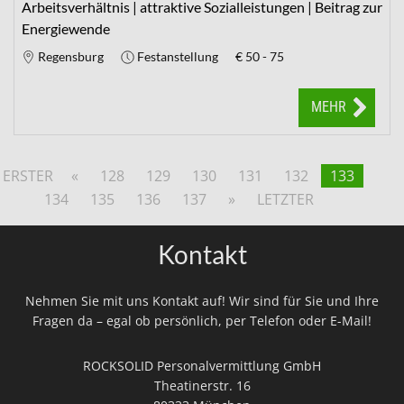
Arbeitsverhältnis | attraktive Sozialleistungen | Beitrag zur
Energiewende
Regensburg
Festanstellung
€
50 - 75
MEHR
ERSTER
«
128
129
130
131
132
133
134
135
136
137
»
LETZTER
Kontakt
Nehmen Sie mit uns Kontakt auf! Wir sind für Sie und Ihre
Fragen da – egal ob persönlich, per Telefon oder E-Mail!
ROCKSOLID Personalvermittlung GmbH
Theatinerstr. 16