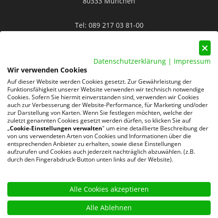
80333 München
Tel:
089 217 03 81-00
Mail:
info@rocksolid-personal.de
Datenschutzerklärung
|
Impressum
Wir verwenden Cookies
Auf dieser Website werden Cookies gesetzt. Zur Gewährleistung der
Funktionsfähigkeit unserer Website verwenden wir technisch notwendige
Cookies. Sofern Sie hiermit einverstanden sind, verwenden wir Cookies
auch zur Verbesserung der Website-Performance, für Marketing und/oder
Datenschutz
AGB
Impressum
zur Darstellung von Karten. Wenn Sie festlegen möchten, welche der
zuletzt genannten Cookies gesetzt werden dürfen, so klicken Sie auf
„
Cookie-Einstellungen verwalten
" um eine detaillierte Beschreibung der
220 Google-Rezensionen
von uns verwendeten Arten von Cookies und Informationen über die
★
★
★
★
★
entsprechenden Anbieter zu erhalten, sowie diese Einstellungen
aufzurufen und Cookies auch jederzeit nachträglich abzuwählen. (z.B.
4,8 von 5 Sternen
durch den Fingerabdruck-Button unten links auf der Website).
Bewertungen ansehen
Alle Cookies akzeptieren
Alle Ablehnen